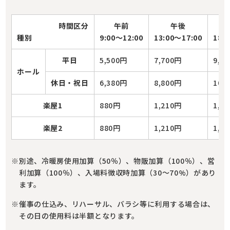
時間区分
午前
午後
種別
9:00～12:00
13:00～17:00
18:
平日
5,500円
7,700円
9,0
ホール
休日・祝日
6,380円
8,800円
10,
楽屋1
880円
1,210円
1,3
楽屋2
880円
1,210円
1,3
別途、冷暖房使用加算（50％）、物販加算（100％）、営
利加算（100％）、入場料徴収時加算（30～70%）があり
ます。
催事の仕込み、リハーサル、バラシ等に利用する場合は、
その日の使用料は半額となります。