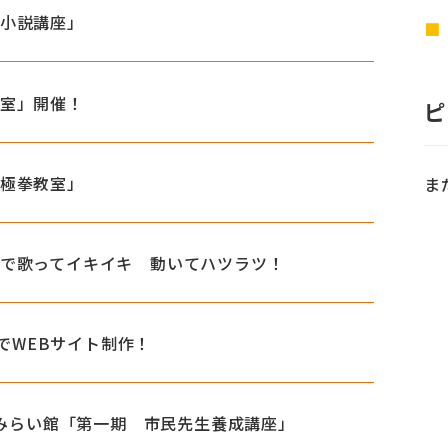
ら小説講座」
教室」開催！
ピ
太極拳教室」
ま
操」で歌ってイキイキ 動いてハツラツ！
a」でWEBサイト制作！
O夢みらい館「第一期 市民先生養成講座」