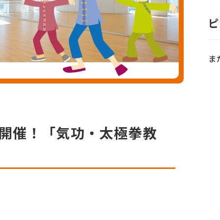
ピ
ま
金）開催！「気功・太極拳教