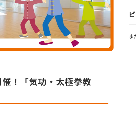
ピ
ま
）開催！「気功・太極拳教