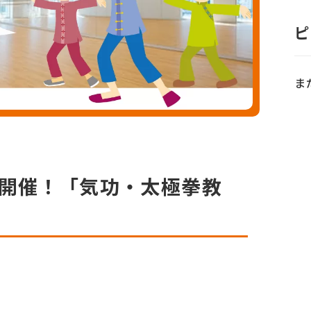
ピ
ま
金）開催！「気功・太極拳教