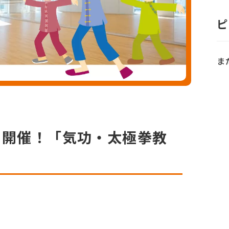
ピ
ま
金）開催！「気功・太極拳教