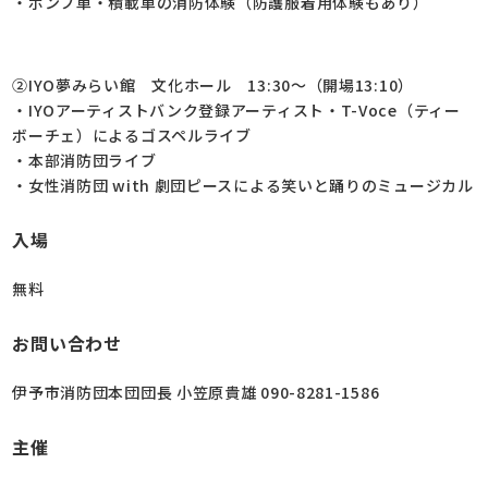
・ポンプ車・積載車の消防体験（防護服着用体験もあり）
②IYO夢みらい館 文化ホール 13:30～（開場13:10）
・IYOアーティストバンク登録アーティスト・T-Voce（ティー
ボーチェ）によるゴスペルライブ
・本部消防団ライブ
・女性消防団 with 劇団ピースによる笑いと踊りのミュージカル
入場
無料
お問い合わせ
伊予市消防団本団団長 小笠原貴雄 090-8281-1586
主催