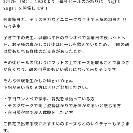
3月7日（金）、19:30より「華金ビールのかわりに Night
Yoga」を開催します！
図書館ヨガ、テラスヨガなどユニークな企画で人気の羽ヨガ ひ
らり先生。
子育て中の先生、以前は平日のワンオペで金曜日の夜はヘトヘ
ト、お子様の寝かしつけ後はビールを飲んでいたため、土曜の朝
は胃もたれ＆身体のだるさがあったとか。
その後ビールの代わりにマットの上でポーズを取ることで寝つき
が良くなり、朝の目覚めもいい感じになって来たそうです。
そんな体験を生かしたNight Yoga。
下記が思い当たる方はぜひご参加ください。
・平日ワンオペで家事、育児を頑張っている方
・デスクワークで同じ姿勢ばかりで身体がだるいと感じる方
・非日常空間で没入体験をしたい方
ご自宅で出来る夜におすすめのポーズなどのレクチャーもありま
す。