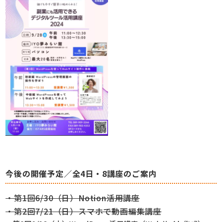
今後の開催予定／全4日・8講座のご案内
・第1回6/30（日）Notion活用講座
・第2回7/21（日）スマホで動画編集講座