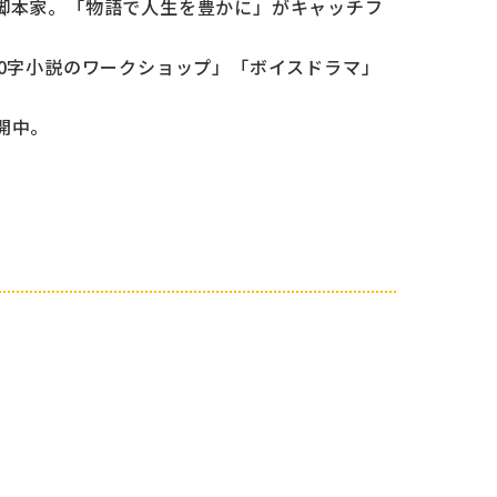
脚本家。「物語で人生を豊かに」がキャッチフ
40字小説のワークショップ」「ボイスドラマ」
開中。