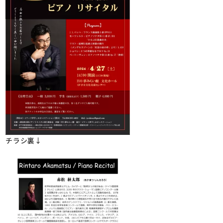
チラシ裏↓