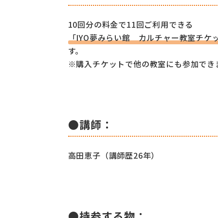
10回分の料金で11回ご利用できる
「IYO夢みらい館 カルチャー教室チケ
す。
※購入チケットで他の教室にも参加でき
●講師：
高田恵子（講師歴26年）
●持参する物：