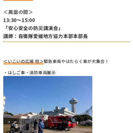
＜鳳凰の間＞
13:30～15:00
「安心安全の防災講演会」
講師：自衛隊愛媛地方協力本部本部長
＜いこいの広場 他＞
緊急車両やはたらく車が大集合！
・はしご車・消防車両展示