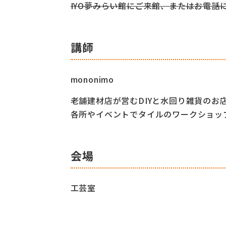
IYO夢みらい館にご来館、またはお電話
講師
mononimo
老舗建材店が営むDIYと水回り雑貨の
お店
各所やイベントでタイルのワーク
ショッ
会場
工芸室