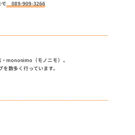
にて
089-909-3266
・mononimo（モノニモ）。
プを数多く行っています。