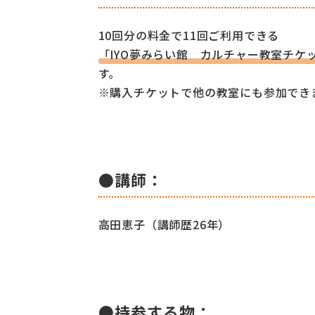
10回分の料金で11回ご利用できる
「IYO夢みらい館 カルチャー教室チケ
す。
※購入チケットで他の教室にも参加でき
●講師：
高田恵子（講師歴26年）
●持参する物：