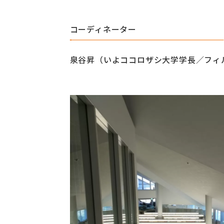
コーディネーター
泉谷昇
（いよココロザシ大学学長／フィ