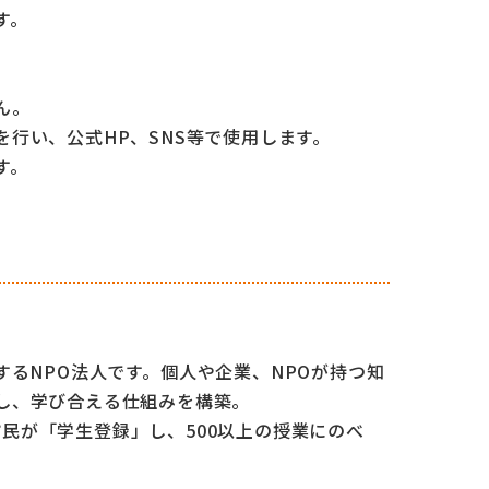
す。
。
ん。
を
行い、公式HP、SNS等で使用します。
す。
するNPO法人です。
個人や企業、NPOが持つ知
し、学び合える
仕組みを構築。
の市民が「学生登録」し、500以上の授業にのべ