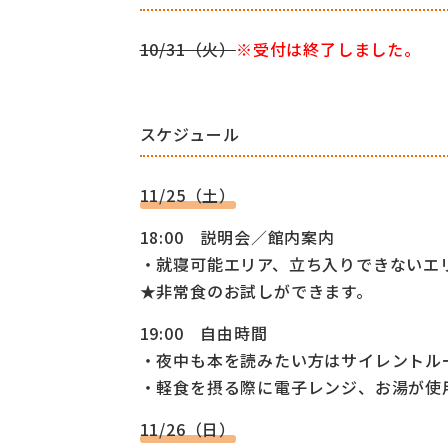
10/31（火）
※受付は終了しました。
スケジュール
11/25（土）
18:00 説
明会／館内案内
・就寝可能エリア、立ち入り
できないエ
★非常食の
お試しができます。
19:00 自由時間
・夜中も本を読みたい方はサイ
レントル
・軽食を摂る際に電子レンジ、
お湯が使
11/26（日）