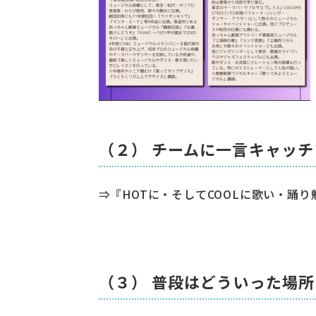
（２） チームに一言キャッ
⇒『HOTに・そしてCOOLに歌い・踊
（３） 普段はどういった場所