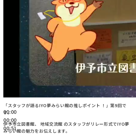
「スタッフが語るIYO夢みらい館の推しポイント ！」第9回で
00:00
す。
00:00
伊予市立図書館、 地域交流館 のスタッフがリレー形式でIYO夢
00:51
みらい館の魅力をお伝えします。