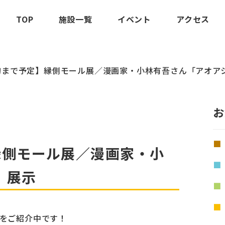
TOP
施設一覧
イベント
アクセス
旬まで予定】縁側モール展／漫画家・小林有吾さん「アオア
お
縁側モール展／漫画家・小
」展示
品をご紹介中です！